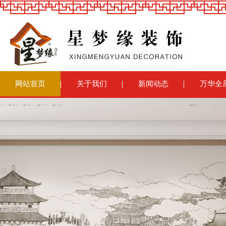
网站首页
关于我们
新闻动态
万华全