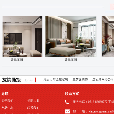
装修案例
装修案例
灌云万华全屋定制
星梦缘装饰
连云港网络公司
导航
联系方式
关于我们
招商加盟
服务电话：0518-88689777 手机:1
产品中心
联系我们
邮 箱： xingmengyuanjiaju@